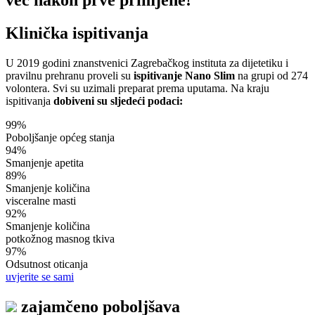
već nakon prve primjene!
Klinička ispitivanja
U 2019 godini znanstvenici Zagrebačkog instituta za dijetetiku i
pravilnu prehranu proveli su
ispitivanje Nano Slim
na grupi od 274
volontera. Svi su uzimali preparat prema uputama. Na kraju
ispitivanja
dobiveni su sljedeći podaci:
99%
Poboljšanje općeg stanja
94%
Smanjenje apetita
89%
Smanjenje količina
visceralne masti
92%
Smanjenje količina
potkožnog masnog tkiva
97%
Odsutnost oticanja
uvjerite se sami
zajamčeno poboljšava