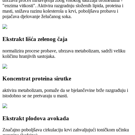
ubrzava proces mršavljenja zbog visokog sadržaja bromelaina -
"enzima vitkosti". Aktivira razgradnju složenih lipida, proteina i
masti, snižava razinu kolesterola u krvi, poboljšava probavu i
pojačava djelovanje želučanog soka.
Ekstrakt lišća zelenog čaja
normalizira procese probave, ubrzava metabolizam, sadrži veliku
količinu hranjivih sastojaka.
Koncentrat proteina sirutke
aktivira metabolizam, pomaže da se bjelančevine brže razgrađuju i
istodobno se ne pretvaraju u masti.
Ekstrakt plodova avokada
Značajno poboljšava cirkulaciju krvi zahvaljujući toničkom učinku