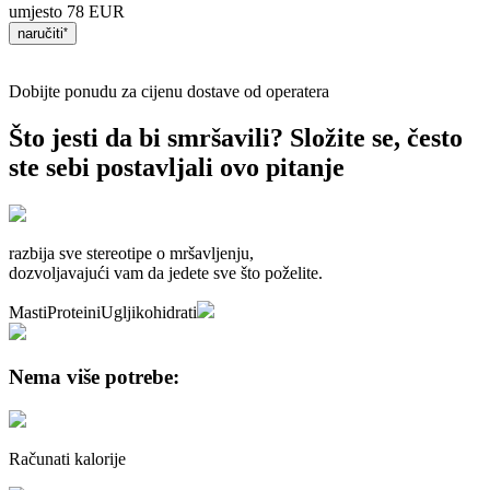
umjesto
78 EUR
naručiti
Dobijte ponudu za cijenu dostave od operatera
Što jesti da bi smršavili?
Složite se, često
ste sebi postavljali ovo pitanje
razbija sve stereotipe o mršavljenju,
dozvoljavajući
vam da jedete sve što poželite.
Masti
Proteini
Ugljikohidrati
Nema više potrebe:
Računati kalorije