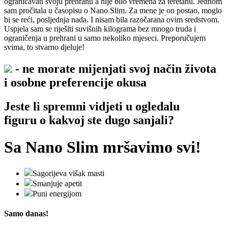
ograničavati svoju prehranu a nije bilo vremena za teretanu. Jednom
sam pročitala u časopisu o Nano Slim. Za mene je on postao, moglo
bi se reći, posljednja nada. I nisam bila razočarana ovim sredstvom.
Uspjela sam se riješiti suvišnih kilograma bez mnogo truda i
ograničenja u prehrani u samo nekoliko mjeseci. Preporučujem
svima, to stvarno djeluje!
- ne morate mijenjati svoj način života
i osobne preferencije okusa
Jeste li spremni vidjeti u ogledalu
figuru o kakvoj
ste dugo sanjali?
Sa
Nano Slim
mršavimo svi!
Sagorijeva višak masti
Smanjuje apetit
Puni energijom
Samo danas!