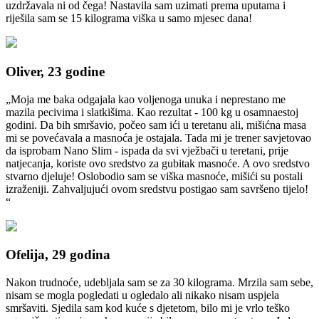
uzdržavala ni od čega! Nastavila sam uzimati prema uputama i
riješila sam se 15 kilograma viška u samo mjesec dana!
Oliver, 23 godine
„Moja me baka odgajala kao voljenoga unuka i neprestano me
mazila pecivima i slatkišima. Kao rezultat - 100 kg u osamnaestoj
godini. Da bih smršavio, počeo sam ići u teretanu ali, mišićna masa
mi se povećavala a masnoća je ostajala. Tada mi je trener savjetovao
da isprobam Nano Slim - ispada da svi vježbači u teretani, prije
natjecanja, koriste ovo sredstvo za gubitak masnoće. A ovo sredstvo
stvarno djeluje! Oslobodio sam se viška masnoće, mišići su postali
izraženiji. Zahvaljujući ovom sredstvu postigao sam savršeno tijelo!
“
Ofelija, 29 godina
Nakon trudnoće, udebljala sam se za 30 kilograma. Mrzila sam sebe,
nisam se mogla pogledati u ogledalo ali nikako nisam uspjela
smršaviti. Sjedila sam kod kuće s djetetom, bilo mi je vrlo teško