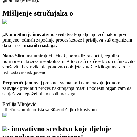
guranina (kofeina).
Mišljenje stručnjaka о
„Nano Slim je inovativno sredstvo
koje djeluje već nakon prve
primjene, odmah započinje proces ketoze i prisiljava vaš organizam
da se riješi
masnih naslaga.
Nano Slim
ima umirujući učinak, normalizira apetit, regulira
hormone i ubrzava metabolizam. A to znači da ćete brzo i učinkovito
smršaviti, bez rizika da ponovno dobijete suvišne kilograme - to je
jednostavno isključeno.
Preporučujem
ovaj preparat svima koji namjeravaju jednom
zauvijek prekinuti proces nakupljanja masti i podesiti organizam da
se rješava nepoželjnih masnih naslaga!
Emilija Mirojević
, liječnik-nutricionista sa 30-godišnjim iskustvom
- inovativno sredstvo koje djeluje