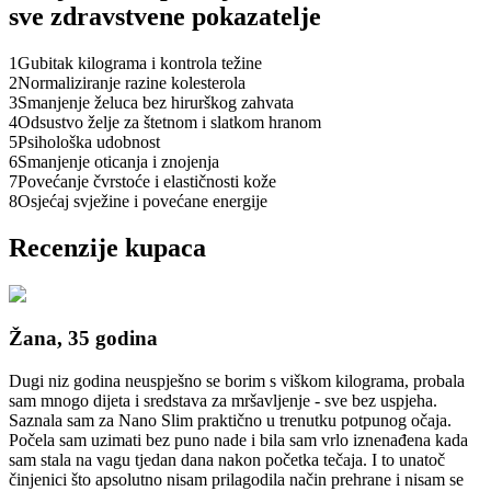
sve zdravstvene pokazatelje
1
Gubitak kilograma i kontrola težine
2
Normaliziranje razine kolesterola
3
Smanjenje želuca bez hirurškog zahvata
4
Odsustvo želje za štetnom i slatkom hranom
5
Psihološka udobnost
6
Smanjenje oticanja i znojenja
7
Povećanje čvrstoće i elastičnosti kože
8
Osjećaj svježine i povećane energije
Recenzije kupaca
Žana, 35 godina
Dugi niz godina neuspješno se borim s viškom kilograma, probala
sam mnogo dijeta i sredstava za mršavljenje - sve bez uspjeha.
Saznala sam za Nano Slim praktično u trenutku potpunog očaja.
Počela sam uzimati bez puno nade i bila sam vrlo iznenađena kada
sam stala na vagu tjedan dana nakon početka tečaja. I to unatoč
činjenici što apsolutno nisam prilagodila način prehrane i nisam se