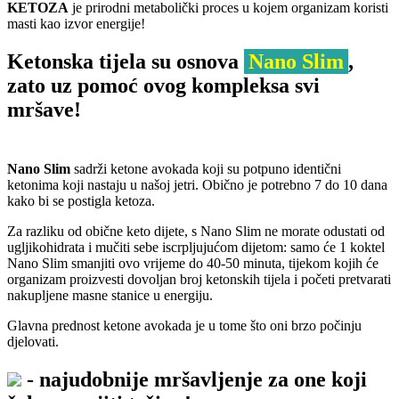
KETOZA
je prirodni metabolički proces u kojem organizam koristi
masti kao izvor energije!
Ketonska tijela su osnova
Nano Slim
,
zato uz pomoć ovog kompleksa svi
mršave!
Nano Slim
sadrži
ketone avokada
koji su potpuno identični
ketonima koji nastaju u našoj jetri. Obično je potrebno 7 do 10 dana
kako bi se postigla ketoza.
Za razliku od obične keto dijete, s Nano Slim
ne morate odustati od
ugljikohidrata
i mučiti sebe iscrpljujućom dijetom:
samo će 1 koktel
Nano Slim
smanjiti ovo vrijeme do 40-50 minuta, tijekom kojih će
organizam proizvesti dovoljan broj ketonskih tijela i početi
pretvarati
nakupljene masne stanice u energiju.
Glavna prednost ketone avokada je u tome što oni brzo počinju
djelovati.
- najudobnije mršavljenje za one koji