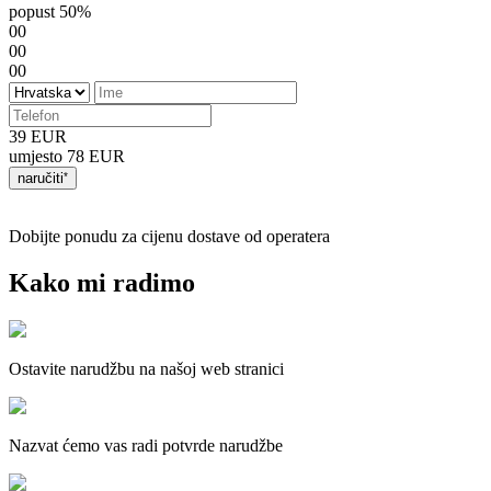
popust
50%
00
00
00
39 EUR
umjesto
78 EUR
naručiti
Dobijte ponudu za cijenu dostave od operatera
Kako mi radimo
Ostavite narudžbu na našoj web stranici
Nazvat ćemo vas radi potvrde narudžbe