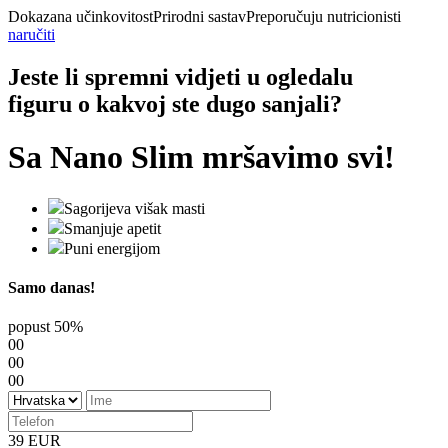
Dokazana učinkovitost
Prirodni sastav
Preporučuju nutricionisti
naručiti
Jeste li spremni vidjeti u ogledalu
figuru o kakvoj
ste dugo sanjali?
Sa
Nano Slim
mršavimo svi!
Sagorijeva višak masti
Smanjuje apetit
Puni energijom
Samo danas!
popust
50%
00
00
00
39 EUR